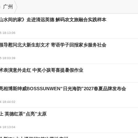
广州
山水间的家》走进清远英德 解码农文旅融合实践样本
5 18:13:06
领导慰问北大新生彭文才 寄语学子回报家乡服务社会
5 18:03:39
术表演意外走红 中奖小孩哥喜提暑假作业
亮相博斯绅威BOSSSUNWEN“日光海韵”2027春夏品牌发布会
4 18:44:02
上 英德红茶“点亮”太原
4 18:13:04