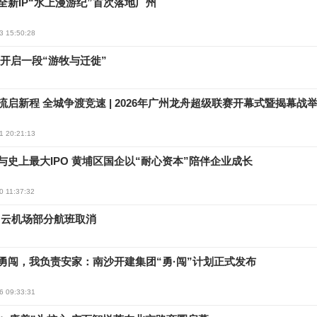
全新IP“水上漫游纪”首次落地广州
3 15:50:28
开启一段“游牧与迁徙”
流启新程 全城争渡竞速 | 2026年广州龙舟超级联赛开幕式暨揭幕战
1 20:21:13
与史上最大IPO 黄埔区国企以“耐心资本”陪伴企业成长
0 11:37:32
白云机场部分航班取消
勇闯，我负责安家：南沙开建集团“勇·闯”计划正式发布
6 09:33:31