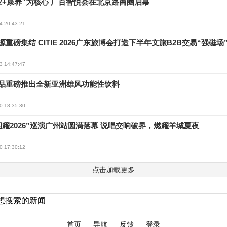
业+康养”为核心 广百智悦荟在北京路商圈启幕
4 20:43:21
重磅集结 CITIE 2026广东旅博会打造下半年文旅B2B交易“强磁场
3 14:47:47
品重磅推出全新亚洲雄风功能性饮料
0 18:35:30
闪耀2026”巡演广州站圆满落幕 说唱交响破界，燃耀羊城夏夜
0 17:30:12
点击加载更多
首页
导航
反馈
登录