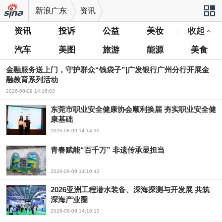
新浪广东
资讯
资讯
投诉
公益
美妆
收起
站导航
汽车
美图
旅游
能源
美食
金融服务送上门，守护群众“钱袋子”|广发银行广州分行开展金
融教育系列活动
2026-08-09 14:16:03
东莞市职业安全健康协会顺利换届 夯实职业安全健
康基础
2026-08-09 14:14:30
青春赋能“百千万” 非遗传承显担当
2026-08-09 14:10:43
2026亚洲工程潜水装备、深海探测与开发展 共筑
深海产业圈
2026-08-09 14:10:13