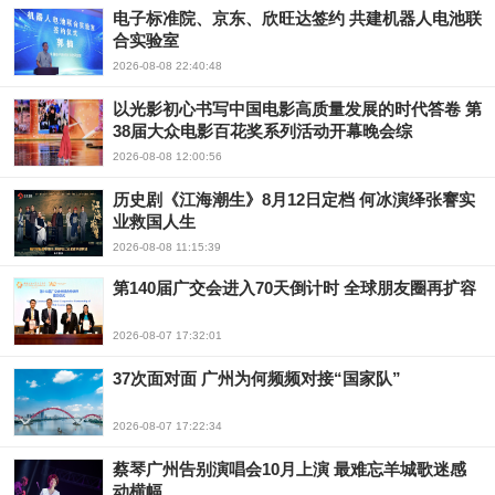
电子标准院、京东、欣旺达签约 共建机器人电池联
合实验室
2026-08-08 22:40:48
以光影初心书写中国电影高质量发展的时代答卷 第
38届大众电影百花奖系列活动开幕晚会综
2026-08-08 12:00:56
历史剧《江海潮生》8月12日定档 何冰演绎张謇实
业救国人生
2026-08-08 11:15:39
第140届广交会进入70天倒计时 全球朋友圈再扩容
2026-08-07 17:32:01
37次面对面 广州为何频频对接“国家队”
2026-08-07 17:22:34
蔡琴广州告别演唱会10月上演 最难忘羊城歌迷感
动横幅