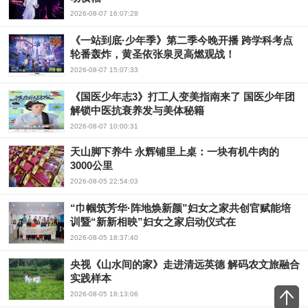
2026-08-07 16:07:28
《一站到底·少年季》第二季今晚开播 跨学科考点
轮番轰炸，黄圣依张泉灵高燃观战！
2026-08-07 15:07:33
《国医少年志3》打工人变美指南来了 国医少年团
解锁中医抗衰养发与美体秘籍
2026-08-07 10:00:31
天山脚下养牛 永辉铺里上桌：一块有机牛肉的
3000公里
2026-08-05 22:54:03
“巾帼筑芳华·阵地焕新颜”妇女之家共创官赋能培
训暨“新新相映”妇女之家启动仪式在
2026-08-05 18:37:40
央视《山水间的家》走进清远英德 解码农文旅融合
实践样本
2026-08-05 18:13:06