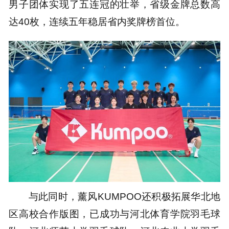
男子团体实现了五连冠的壮举，省级金牌总数高
达40枚，连续五年稳居省内奖牌榜首位。
与此同时，薰风KUMPOO还积极拓展华北地
区高校合作版图，已成功与河北体育学院羽毛球