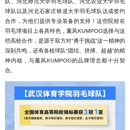
队、河北师范大学羽毛球队、河北农业大学羽毛
球队以及河北石家庄铁道大学羽毛球队达成签约
合作，为他们提供专业装备的支持！这些院校在
羽毛球项目上各具特色，薰风KUMPOO选择与这
些高校合作，是源于双方对“勇于挑战”这一精神的
深刻共鸣，还有各校球队“团结、拼搏、超越”的精
神内核，与薰风KUMPOO的品牌理念都十分契
合。