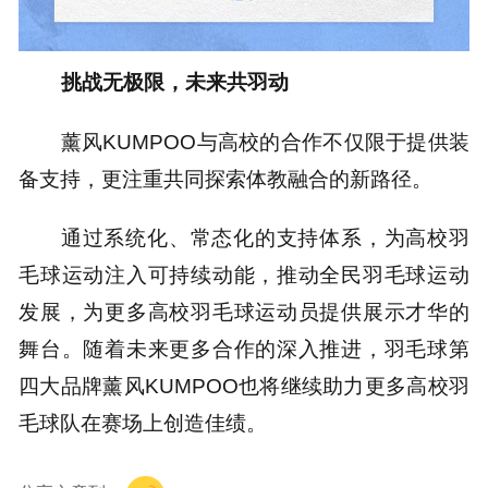
挑战无极限，未来共羽动
薰风KUMPOO与高校的合作不仅限于提供装
备支持，更注重共同探索体教融合的新路径。
通过系统化、常态化的支持体系，为高校羽
毛球运动注入可持续动能，推动全民羽毛球运动
发展，为更多高校羽毛球运动员提供展示才华的
舞台。随着未来更多合作的深入推进，羽毛球第
四大品牌薰风KUMPOO也将继续助力更多高校羽
毛球队在赛场上创造佳绩。