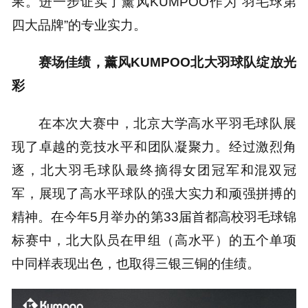
果。进一步证实了薰风KUMPOO作为“羽毛球第
四大品牌”的专业实力。
赛场佳绩，薰风KUMPOO北大羽球队绽放光
彩
在本次大赛中，北京大学高水平羽毛球队展
现了卓越的竞技水平和团队凝聚力。经过激烈角
逐，北大羽毛球队最终摘得女团冠军和混双冠
军，展现了高水平球队的强大实力和顽强拼搏的
精神。在今年5月举办的第33届首都高校羽毛球锦
标赛中，北大队员在甲组（高水平）的五个单项
中同样表现出色，也取得三银三铜的佳绩。