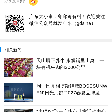
分享文章到:
广东大小事，粤睇粤有料！欢迎关注
微信公众号就爱广东（gdsina）
相关新闻
天山脚下养牛 永辉铺里上桌：一
块有机牛肉的3000公里
周一围亮相博斯绅威BOSSSUNW
EN“日光海韵”2027春夏品牌发布
会
“小候鸟”飞进广州市儿童活动中心