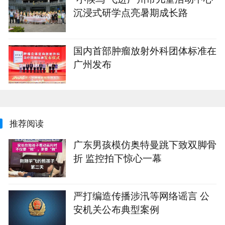
沉浸式研学点亮暑期成长路
国内首部肿瘤放射外科团体标准在
广州发布
推荐阅读
广东男孩模仿奥特曼跳下致双脚骨
折 监控拍下惊心一幕
严打编造传播涉汛等网络谣言 公
安机关公布典型案例