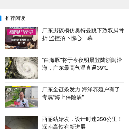
推荐阅读
广东男孩模仿奥特曼跳下致双脚骨
折 监控拍下惊心一幕
“白海豚”将于今夜明晨登陆浙闽沿
海，广东最高气温直逼39℃
广东全链条发力 海洋养殖户有了
专属“海上保险盾”
西丽站始发，设计时速350公里！
深南高铁有新进展