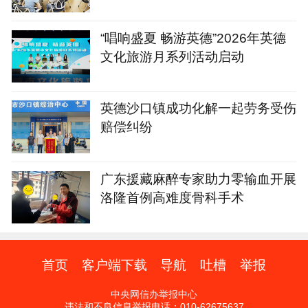
“唱响盛夏 畅游英德”2026年英德
文化旅游月系列活动启动
英德沙口镇成功化解一起劳务受伤
赔偿纠纷
广东援藏麻醉专家助力零输血开展
洛隆首例高难度骨科手术
首页
客户端下载
导航
吐槽
举报
中央网信办举报中心
违法和不良信息举报电话：010-62675637