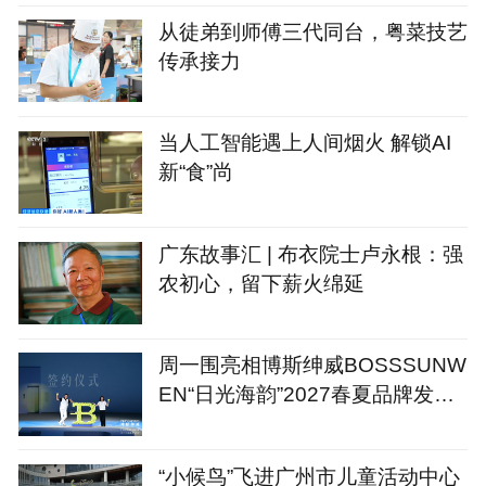
机构紧急提醒
从徒弟到师傅三代同台，粤菜技艺
传承接力
当人工智能遇上人间烟火 解锁AI
新“食”尚
广东故事汇 | 布衣院士卢永根：强
农初心，留下薪火绵延
周一围亮相博斯绅威BOSSSUNW
EN“日光海韵”2027春夏品牌发布
会
“小候鸟”飞进广州市儿童活动中心