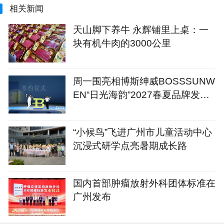
相关新闻
天山脚下养牛 永辉铺里上桌：一
块有机牛肉的3000公里
周一围亮相博斯绅威BOSSSUNW
EN“日光海韵”2027春夏品牌发布
会
“小候鸟”飞进广州市儿童活动中心
沉浸式研学点亮暑期成长路
国内首部肿瘤放射外科团体标准在
广州发布