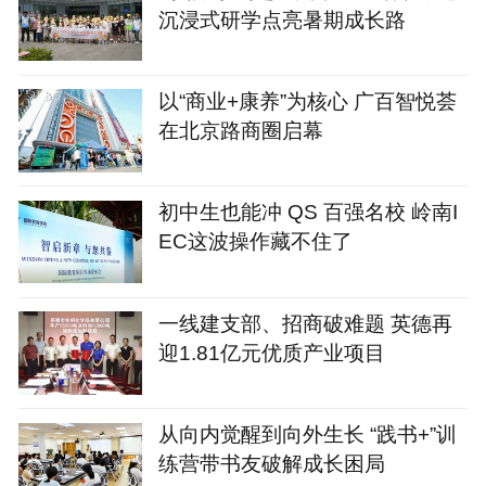
沉浸式研学点亮暑期成长路
以“商业+康养”为核心 广百智悦荟
在北京路商圈启幕
初中生也能冲 QS 百强名校 岭南I
EC这波操作藏不住了
一线建支部、招商破难题 英德再
迎1.81亿元优质产业项目
从向内觉醒到向外生长 “践书+”训
练营带书友破解成长困局