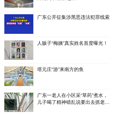
广东公开征集涉黑恶违法犯罪线索
人贩子“梅姨”真实姓名首度曝光！
塔元庄“游”来南方的鱼
广东一老人在小区采“草药”煮水，
儿子喝了精神错乱说要出去抓老
鼠，老伴喝了昏迷送进ICU，疾控