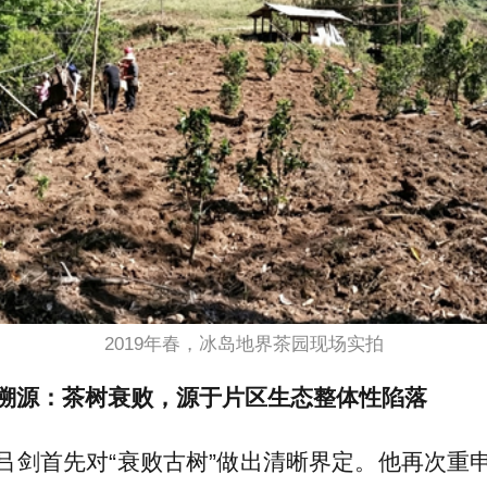
2019年春，冰岛地界茶园现场实拍
溯源：茶树衰败，源于片区生态整体性陷落
吕剑首先对“衰败古树”做出清晰界定。他再次重