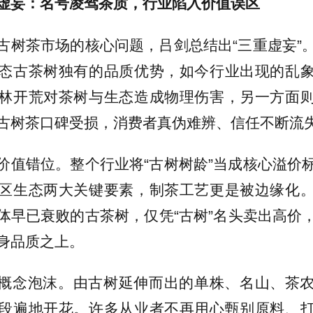
虚妄：名号凌驾茶质，行业陷入价值误区
古树茶市场的核心问题，吕剑总结出“三重虚妄”
态古茶树独有的品质优势，如今行业出现的乱
林开荒对茶树与生态造成物理伤害，另一方面
古树茶口碑受损，消费者真伪难辨、信任不断流
价值错位。整个行业将“古树树龄”当成核心溢价
区生态两大关键要素，制茶工艺更是被边缘化
体早已衰败的古茶树，仅凭“古树”名头卖出高价
身品质之上。
概念泡沫。由古树延伸而出的单株、名山、茶
段遍地开花。许多从业者不再用心甄别原料、