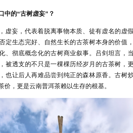
口中的“古树虚妄”？
，虚妄，代表着脱离事物本质、徒有虚名的虚
否定生态完好、自然生长的古茶树本身的价值
化、彻底概念化的古树商业叙事。吕剑坦言，
，被透支的不只是一棵棵历经岁月的古茶树，
，也让后人再难品尝到纯正的森林原香。古树
茶价，更是云南普洱茶赖以生存的根基。