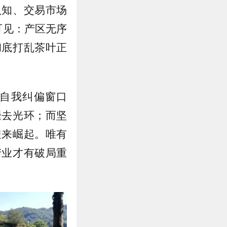
认知、交易市场
可见：产区无序
彻底打乱茶叶正
自我纠偏窗口
褪去光环；而坚
迎来崛起。唯有
产业才有破局重