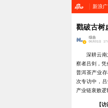
新浪广
戳破古树
综合
06月01日
17:
深耕云南
察者吕剑，凭
普洱茶产业存
次专访中，吕
产业链衰败逻
【访