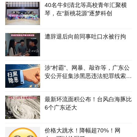
40名牛剑清北等高校青年汇聚横
琴，在“新桃花源”逐梦科创
遭辞退后向前同事吐口水被行拘
涉“村霸”、网暴、敲诈等，广东公
安公开征集涉黑恶违法犯罪线索，
多地举报电话公布
最新环流面积公布！台风白海豚比
6个广东还大
价格大跳水！降幅超70%！网