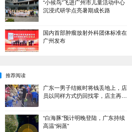
“小候鸟”飞进广州市儿童活动中心
沉浸式研学点亮暑期成长路
国内首部肿瘤放射外科团体标准在
广州发布
推荐阅读
广东一男子结账时将钱丢地上，店
员以同样方式扔回找零，店主再发
声：该顾客此前来过几次，无法理
解此行为，目前店里生意没受影响
“白海豚”预计明晚登陆，广东持续
高温“焖蒸”