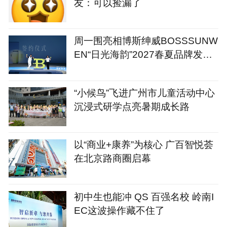
友：可以捡漏了
周一围亮相博斯绅威BOSSSUNW
EN“日光海韵”2027春夏品牌发布
会
“小候鸟”飞进广州市儿童活动中心
沉浸式研学点亮暑期成长路
以“商业+康养”为核心 广百智悦荟
在北京路商圈启幕
初中生也能冲 QS 百强名校 岭南I
EC这波操作藏不住了