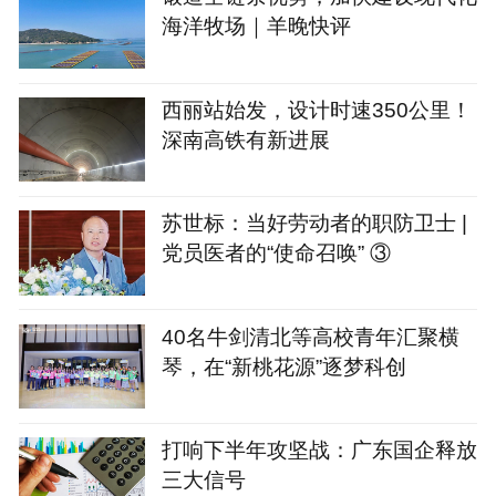
海洋牧场｜羊晚快评
西丽站始发，设计时速350公里！
深南高铁有新进展
苏世标：当好劳动者的职防卫士 |
党员医者的“使命召唤” ③
40名牛剑清北等高校青年汇聚横
琴，在“新桃花源”逐梦科创
打响下半年攻坚战：广东国企释放
三大信号