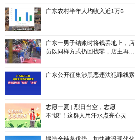
广东农村半年人均收入近1万6
广东一男子结账时将钱丢地上，店
员以同样方式扔回找零，店主再发
声：该顾客此前来过几次，无法理
解此行为，目前店里生意没受影响
广东公开征集涉黑恶违法犯罪线索
志愿一夏 | 烈日当空，志愿
不“熄”！这群人用汗水点亮心灵
锻造全链条优势，加快建设现代化