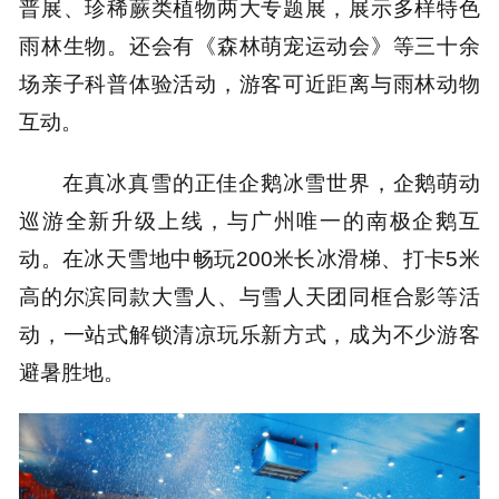
普展、珍稀蕨类植物两大专题展，展示多样特色
雨林生物。还会有《森林萌宠运动会》等三十余
场亲子科普体验活动，游客可近距离与雨林动物
互动。
在真冰真雪的正佳企鹅冰雪世界，企鹅萌动
巡游全新升级上线，与广州唯一的南极企鹅互
动。在冰天雪地中畅玩200米长冰滑梯、打卡5米
高的尔滨同款大雪人、与雪人天团同框合影等活
动，一站式解锁清凉玩乐新方式，成为不少游客
避暑胜地。