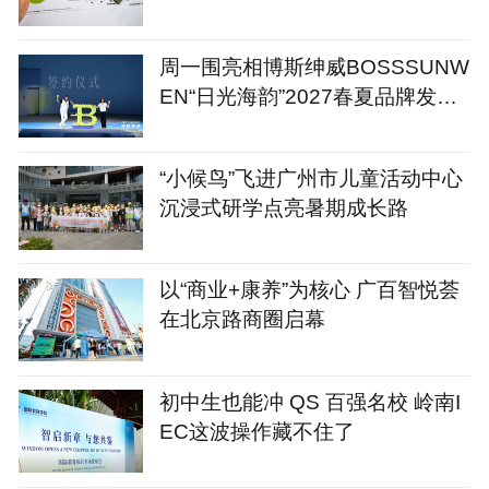
周一围亮相博斯绅威BOSSSUNW
EN“日光海韵”2027春夏品牌发布
会
“小候鸟”飞进广州市儿童活动中心
沉浸式研学点亮暑期成长路
以“商业+康养”为核心 广百智悦荟
在北京路商圈启幕
初中生也能冲 QS 百强名校 岭南I
EC这波操作藏不住了