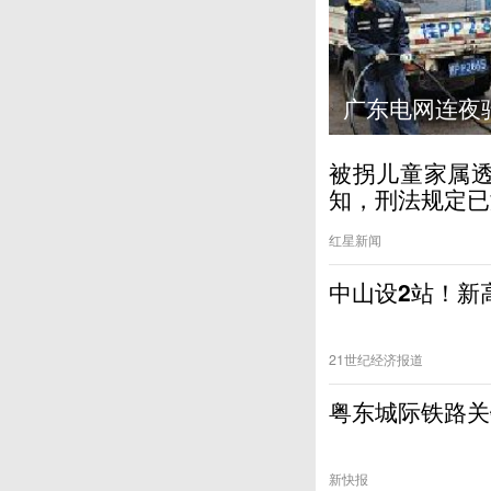
广州拦车英雄
被拐儿童家属透
知，刑法规定已
红星新闻
中山设2站！新
21世纪经济报道
粤东城际铁路关
新快报