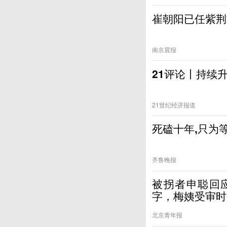
崔朝阳已任紫荆
南京晨报
21评论丨持续
21世纪经济报道
死磕十年,只为
齐鲁晚报
被拐者申聪回
字，梅姨受审时
北京青年报