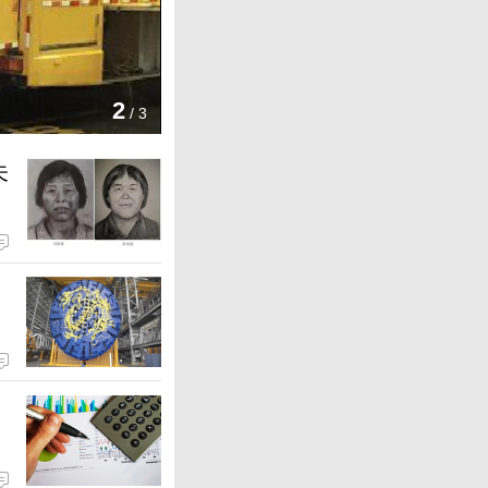
3
/
3
未