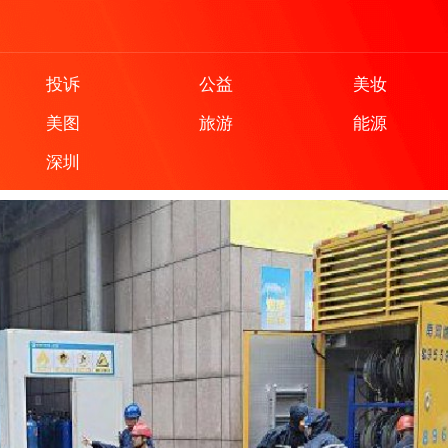
投诉
公益
美妆
美图
旅游
能源
深圳