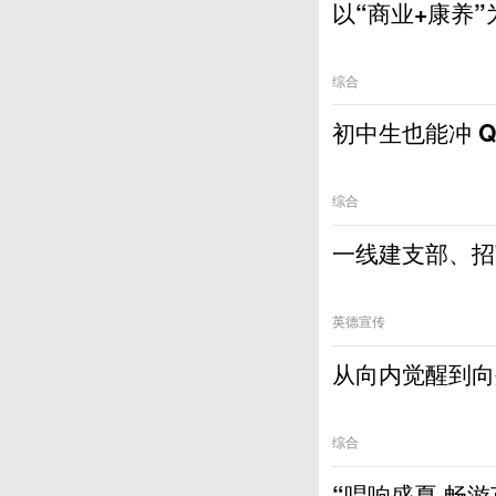
以“商业+康养
综合
初中生也能冲 Q
综合
一线建支部、招
英德宣传
从向内觉醒到向
综合
“唱响盛夏 畅