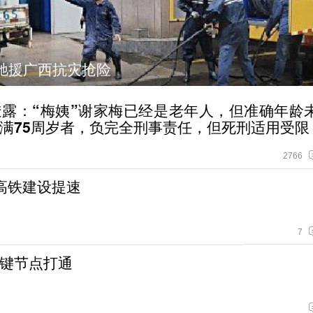
王国梁路边又救1人
露：“梅姨”谢家梅已经是老年人，但准确年龄
满75周岁者，负完全刑事责任，但死刑适用受限
2766
高铁建设提速
7
键节点打通