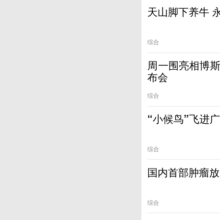
天山脚下养牛 
综合
周一围亮相博斯绅
布会
综合
“小候鸟”飞进
综合
国内首部肿瘤放
综合