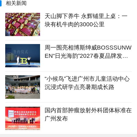
相关新闻
天山脚下养牛 永辉铺里上桌：一
块有机牛肉的3000公里
周一围亮相博斯绅威BOSSSUNW
EN“日光海韵”2027春夏品牌发布
会
“小候鸟”飞进广州市儿童活动中心
沉浸式研学点亮暑期成长路
国内首部肿瘤放射外科团体标准在
广州发布