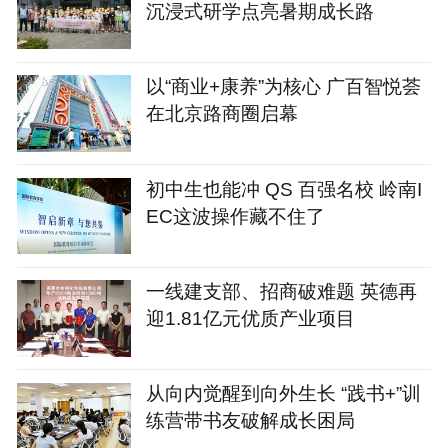
沉浸式研学点亮暑期成长路
以“商业+康养”为核心 广百智悦荟
在北京路商圈启幕
初中生也能冲 QS 百强名校 岭南I
EC这波操作藏不住了
一线建支部、招商破难题 英德再
迎1.81亿元优质产业项目
从向内觉醒到向外生长 “践书+”训
练营带书友破解成长困局