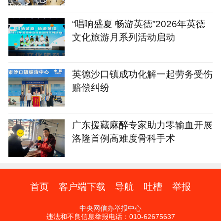
“唱响盛夏 畅游英德”2026年英德
文化旅游月系列活动启动
英德沙口镇成功化解一起劳务受伤
赔偿纠纷
广东援藏麻醉专家助力零输血开展
洛隆首例高难度骨科手术
首页
客户端下载
导航
吐槽
举报
中央网信办举报中心
违法和不良信息举报电话：010-62675637