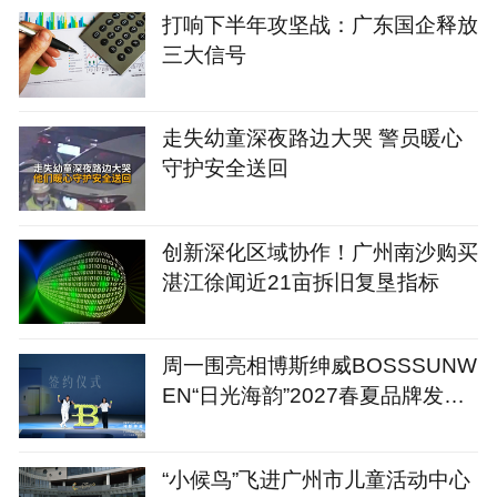
打响下半年攻坚战：广东国企释放
三大信号
走失幼童深夜路边大哭 警员暖心
守护安全送回
创新深化区域协作！广州南沙购买
湛江徐闻近21亩拆旧复垦指标
周一围亮相博斯绅威BOSSSUNW
EN“日光海韵”2027春夏品牌发布
会
“小候鸟”飞进广州市儿童活动中心