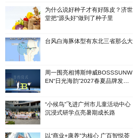
为什么说好种子才有好陈皮？济世
堂把“源头好”做到了种子里
台风白海豚体型有东北三省那么大
周一围亮相博斯绅威BOSSSUNW
EN“日光海韵”2027春夏品牌发布
会
“小候鸟”飞进广州市儿童活动中心
沉浸式研学点亮暑期成长路
以“商业+康养”为核心 广百智悦荟