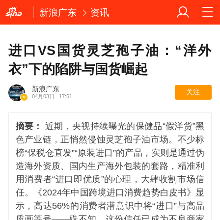
新浪广东
资讯
进口VS国货灵芝孢子油：“洋外
衣”下的陷阱与国货崛起
新浪广东
关注
04月03日
17:51
摘要：
近期，央视持续曝光的保健品“假洋货”黑
色产业链，正悄然侵蚀灵芝孢子油市场。不少标
榜“保税仓直发”“原装进口”的产品，实则是通过伪
造海外资质、国内生产海外包装的套路，精准利
用消费者“进口即优质”的心理，大肆收割市场信
任。《2024年中国跨境进口消费趋势白皮书》显
示，高达56%的消费者潜意识中将“进口”与高品
质画等号——殊不知，这份信任已成为不良商家