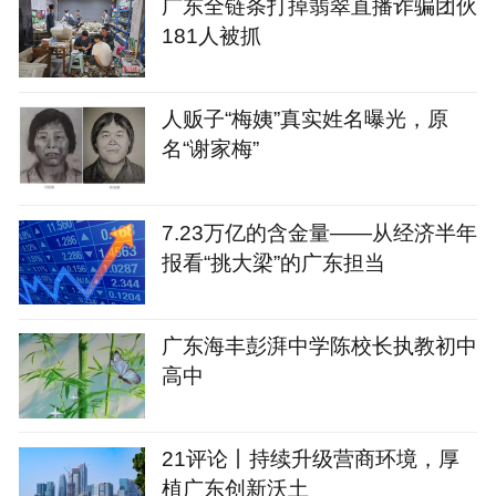
广东全链条打掉翡翠直播诈骗团伙
181人被抓
人贩子“梅姨”真实姓名曝光，原
名“谢家梅”
7.23万亿的含金量——从经济半年
报看“挑大梁”的广东担当
广东海丰彭湃中学陈校长执教初中
高中
21评论丨持续升级营商环境，厚
植广东创新沃土