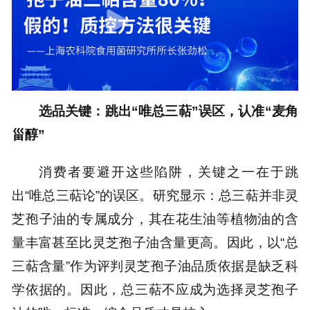
选品关键：跳出“唯总三萜”误区，认准“麦角
甾醇”
消费者要避开这些陷阱，关键之一在于跳
出“唯总三萜论”的误区。研究显示：总三萜并非灵
芝孢子油的专属成分，其在花生油等植物油的含
量丰富甚至比灵芝孢子油含量更高。因此，以“总
三萜含量”作为评判灵芝孢子油品质依据是缺乏科
学依据的。因此，总三萜不应成为选择灵芝孢子